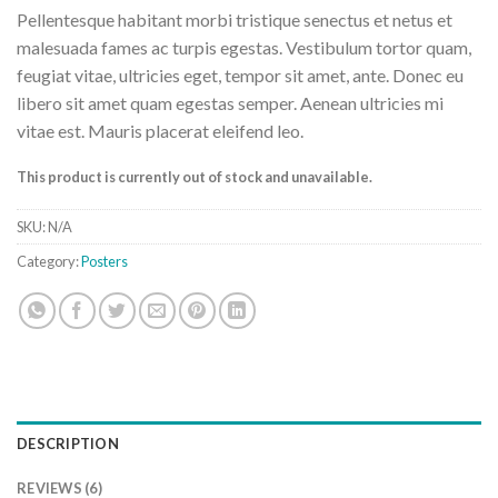
Rated
6
Pellentesque habitant morbi tristique senectus et netus et
4.17
out
of 5
malesuada fames ac turpis egestas. Vestibulum tortor quam,
based on
feugiat vitae, ultricies eget, tempor sit amet, ante. Donec eu
customer
ratings
libero sit amet quam egestas semper. Aenean ultricies mi
vitae est. Mauris placerat eleifend leo.
This product is currently out of stock and unavailable.
SKU:
N/A
Category:
Posters
DESCRIPTION
REVIEWS (6)