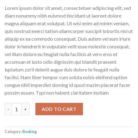
Lorem ipsum dolor sit amet, consectetuer adipiscing elit, sed
diam nonummy nibh euismod tincidunt ut laoreet dolore
magna aliquam erat volutpat. Ut wisi enim ad minim veniam,
quis nostrud exerci tation ullamcorper suscipit lobortis nisl ut
aliquip ex ea commodo consequat. Duis autem vel eum iriure
dolor in hendrerit in vulputate velit esse molestie consequat,
vel illum dolore eu feugiat nulla facilisis at vero eros et
accumsan et iusto odio dignissim qui blandit praesent
luptatum zzril delenit augue duis dolore te feugait nulla
facilisi. Nam liber tempor cum soluta nobis eleifend option
congue nihil imperdiet doming id quod mazim placerat facer
possim assum. Typi non habent claritatem insitam
Weekend Wine Course quantity
ADD TO CART
Category:
Booking