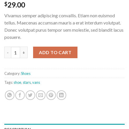
Rated
2
29.00
$
3.50
out
of 5
Vivamus semper adipiscing convallis. Etiam non euismod
based
on
tellus. Maecenas accumsan mauris a erat interdum volutpat.
customer
Donec volutpat purus tempor sem molestie, sed blandit lacus
ratings
posuere.
U Era VANS quantity
ADD TO CART
Category:
Shoes
Tags:
shoe
,
stars
,
vans